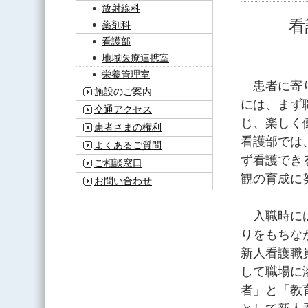
放射線科
看
薬剤科
看護部
地域医療連携室
栄養管理室
患者に寄り
施設のご案内
には、まず
交通アクセス
じ、楽しく
患者さまの権利
看護部では
よくあるご質問
ず看護でき
ご相談窓口
観の育成に
お問い合わせ
入職時には
りをもちな
新人看護職
して職場に
者」と「教