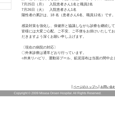
7月25日（月） 入院患者さん1名と職員2名
7月26日（火） 入院患者さん1名
陽性者の累計は、18 名（患者さん6名、職員12名）です
感染対策を強化し、保健所と協議しながら診療を継続して
皆様には大変ご心配、ご不安、ご不便をお掛けいたしてお
だきますよう深くお願い申し上げます。
〔現在の病院の対応〕
〇外来診療は通常どおり行っています。
○外来リハビリ、運動浴プール、鉱泥湿布は当面の間中止
ページのトップへ
お問い合
Copyright © 2009 Misasa Onsen Hospital. All Rights Reserved.