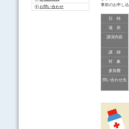
事前のお申し込
お問い合わせ
日 時
場 所
講演内容
講 師
対 象
参加費
問い合わせ先